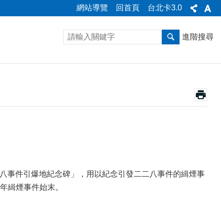
網站導覽
回首頁
台北卡3.0
進階搜尋
八事件引爆地紀念碑」，用以紀念引發二二八事件的緝煙事
年緝煙事件始末。