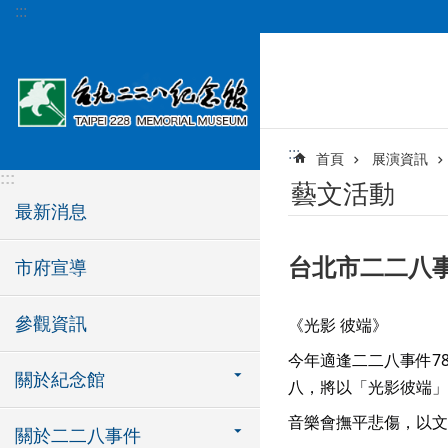
:::
跳到主要內容區塊
:::
首頁
展演資訊
:::
藝文活動
最新消息
台北市二二八事
市府宣導
參觀資訊
《光影 彼端》
今年適逢二二八事件7
關於紀念館
八，將以「光影彼端」
音樂會撫平悲傷，以文
關於二二八事件