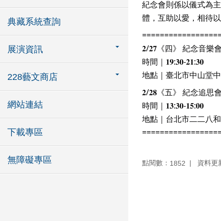
紀念會則係以儀式為主
體，互助以愛，相待以
典藏系統查詢
=================
𝟐/𝟐𝟕《四》 紀念音樂
展演資訊
時間｜𝟏𝟗:𝟑𝟎-𝟐𝟏:𝟑𝟎 
地點｜臺北市中山堂中
228藝文商店
𝟐/𝟐𝟖《五》 紀念追思
網站連結
時間｜𝟏𝟑:𝟑𝟎-𝟏𝟓:𝟎𝟎
地點｜台北市二二八和
=================
下載專區
無障礙專區
點閱數：
資料更新：
1852