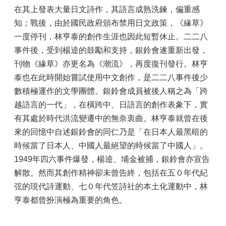
在其上發表大量日文詩作，其語言成熟洗鍊，偏重感
知；戰後，由於國民政府頒布禁用日文政策，《緣草》
一度停刊，林亨泰的創作生涯也因此短暫休止。二二八
事件後，受到楊逵的鼓勵和支持，銀鈴會遂重新出發，
刊物《緣草》亦更名為《潮流》，再度復刊發行。林亨
泰也在此時開始嘗試使用中文創作，是二二八事件後少
數積極運作的文學團體。銀鈴會成員被後人稱之為「跨
越語言的一代」，在橫跨中、日語言的創作表象下，實
有其處於時代洪流變遷中的無奈衷曲。林亨泰就曾在後
來的回憶中自述銀鈴會的同仁乃是「在日本人最黑暗的
時候當了日本人、中國人最絕望的時候當了中國人」。
1949年四六事件爆發，楊逵、埔金被捕，銀鈴會亦宣告
解散。然而其創作精神卻未曾告終，包括在五０年代紀
弦的現代詩運動、七０年代笠詩社的本土化運動中，林
亨泰都曾扮演極為重要的角色。