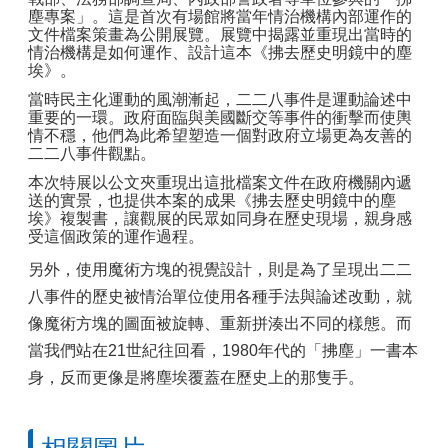
塵專案」。這是首次有場館將當年情治機構內部運作的
文件檔案策畫為公開展覽。展覽中揭露並重現出當時的
情治機構是如何運作、設計這本《拂去歷史明鏡中的塵
埃》。
當時民主化運動的風潮漸起，二二八事件是運動論述中
重要的一環。政府面臨與美國斷交等事件的衝擊而使輿
情不穩，他們為此希望塑造一個對政府立場更為友善的
二二八事件觀點。
本次特展以公文夾重現出這批檔案文件在政府機關內遞
送的實景，也提供本案的成果《拂去歷史明鏡中的塵
埃》複製書，讓觀展的民眾如同身在歷史現場，親身感
受這個政策的運作過程。
另外，使用魔術方塊的視覺設計，則是為了呈現出二二
八事件的歷史被情治單位使用各種手法與論述改動，就
像魔術方塊的圖面被旋轉、重新拼湊出不同的樣態。而
當我們站在
21
世紀往回看，
1980
年代的「拂塵」一書本
身，反而更像是將塵埃覆蓋在歷史上的那隻手。