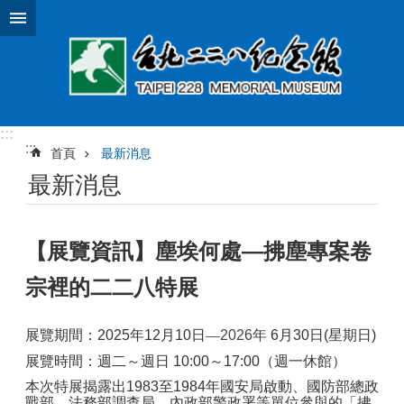
跳到主要內容區塊
:::
:::
首頁
最新消息
最新消息
【展覽資訊】塵埃何處—拂塵專案卷
宗裡的二二八特展
展覽期間：
2025
年
12
月
10
日—
2026
年
6
月
30
日
(
星期日
)
展覽時間：週二～週日
10:00
～
17:00
（週一休館）
本次特展揭露出
1983
至
1984
年國安局啟動、國防部總政
戰部、法務部調查局、內政部警政署等單位參與的「拂