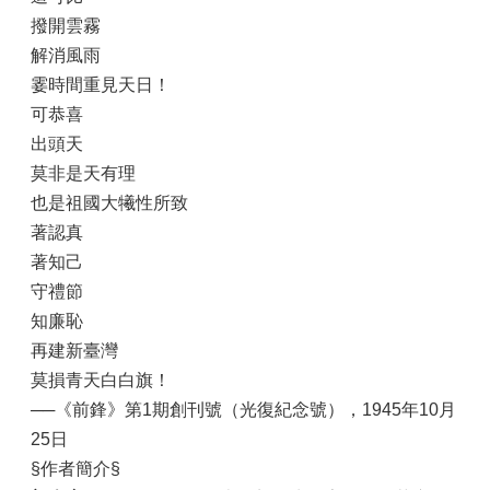
撥開雲霧
解消風雨
霎時間重見天日！
可恭喜
出頭天
莫非是天有理
也是祖國大犧性所致
著認真
著知己
守禮節
知廉恥
再建新臺灣
莫損青天白白旗！
──《前鋒》第1期創刊號（光復紀念號），1945年10月
25日
§作者簡介§