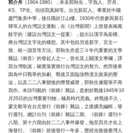
郭介舟
（1904-1980），本名郭秋生，字負人、芥舟、
KS、TP生、街頭寫真師等。台北新莊人。畢業於中國
廈門集美中學，後任職於江山樓。1930年代曾參與黃石
輝等人的台灣話文運動，在《台灣新聞》上曾發表兩萬
餘字的〈建設台灣話文一提案〉，提出以漢字為架構、
將台灣話文字化的構想。其中包括另造新字、言文一
致、統一讀音等方法。郭秋生亦是三０年代重要的文學
雜誌《南音》的發起人之一，曾在其上闢漢文專欄，譯
寫台灣歌謠，確實落實推行台灣話文的努力。然而後來
因為中日戰爭的加劇、戰後又面臨強勢漢文政策的壓
迫，以及二二八事變後的噤聲威脅，郭秋生遂罷筆不再
寫作。本詩刊載的《前鋒》雜誌，是創於戰後1945年10
月25日的台灣重要刊物，極具時代意義。終戰後不久，
廖文毅等在台北發行《前鋒》雜誌，之後擴充編輯，發
行週刊。總計出刊《前鋒》雜誌二期、《前鋒》週刊十
八期。第十六期由於二二八事件爆發，拖至四月才在上
海發行。《前鋒》前後發行一年多，歷經光復後臺灣人